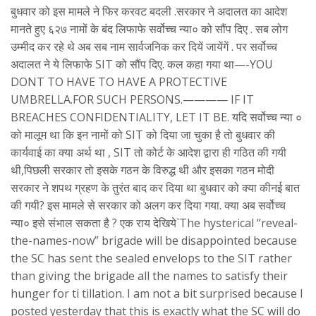
बुधवार को इस मामले ने फिर करवट बदली .सरकार ने अदालत का आदेश
मानते हुए ६२७ नामों के बंद लिफाफे सर्वोच्च न्या० को सौंप दिए . सब लोग
उम्मीद कर रहे थे अब सब नाम सार्वजनिक कर दियें जायेंगें . पर सर्वोच्च
अदालत ने ये लिफाफे SIT को सौंप दिए. कल कहा गया था—-YOU
DONT TO HAVE TO HAVE A PROTECTIVE
UMBRELLA.FOR SUCH PERSONS.———— IF IT
BREACHES CONFIDENTIALITY, LET IT BE. यदि सर्वोच्च न्या ०
को मालूम था कि इन नामों को SIT को दिया जा चुका है तो बुधवार की
कार्यवाई का क्या अर्थ था , SIT तो कोर्ट के आदेश द्वारा ही गठित की गयी
थी,पिछली सरकार तो इसके गठन के विरुद्ध थी और इसका गठन मोदी
सरकार ने शपथ ग्रहण के तुरंत बाद कर दिया था बुधवार को क्या कीनई बात
की गयी? इस मामले से सरकार को अलग कर दिया गया. क्या अब सर्वोच्च
न्या० इसे संभाल सकता है ? एक राय देखिये`The hysterical “reveal-
the-names-now” brigade will be disappointed because
the SC has sent the sealed envelops to the SIT rather
than giving the brigade all the names to satisfy their
hunger for ti tillation. I am not a bit surprised because I
posted yesterday that this is exactly what the SC will do