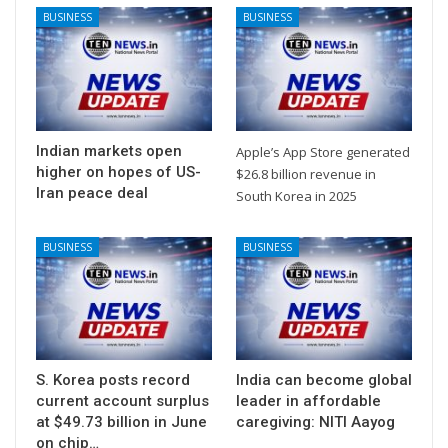
BUSINESS
BUSINESS
Indian markets open
Apple’s App Store generated
higher on hopes of US-
$26.8 billion revenue in
Iran peace deal
South Korea in 2025
BUSINESS
BUSINESS
S. Korea posts record
India can become global
current account surplus
leader in affordable
at $49.73 billion in June
caregiving: NITI Aayog
on chip…