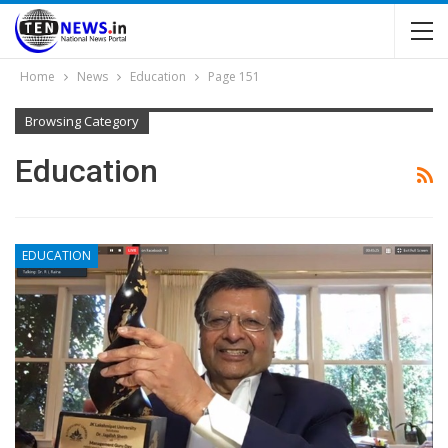
Home
News
Education
Page 151
Browsing Category
Education
EDUCATION