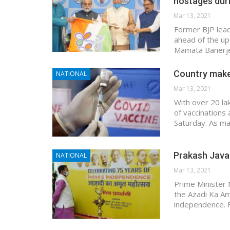
hostages dur
Mar 13, 2021
Former BJP lea
ahead of the up
Mamata Banerjee
Country make
NATIONAL
Mar 13, 2021
With over 20 la
of vaccinations
Saturday. As m
Prakash Javad
NATIONAL
Mar 13, 2021
Prime Minister 
the Azadi Ka Am
independence. F