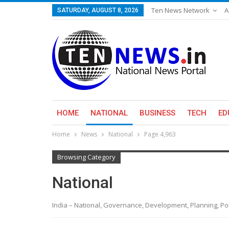
Ten News Network
A
SATURDAY, AUGUST 8, 2026
HOME
NATIONAL
BUSINESS
TECH
ED
Home
News
National
Page 4,963
Browsing Category
National
India – National, Governance, Development, Planning, Polic