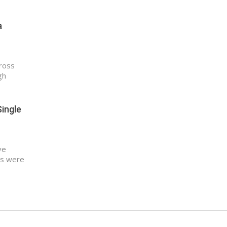
a
cross
gh
Single
ve
es were