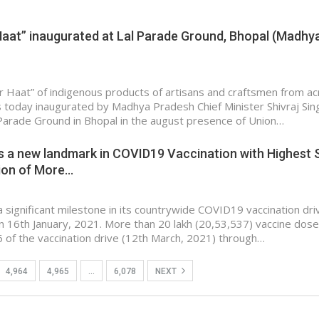
…
Haat” inaugurated at Lal Parade Ground, Bhopal (Madhy
 Haat” of indigenous products of artisans and craftsmen from a
 today inaugurated by Madhya Pradesh Chief Minister Shivraj Sin
Parade Ground in Bhopal in the august presence of Union…
rs a new landmark in COVID19 Vaccination with Highest 
ion of More…
a significant milestone in its countrywide COVID19 vaccination dri
n 16th January, 2021. More than 20 lakh (20,53,537) vaccine dos
 of the vaccination drive (12th March, 2021) through…
4,964
4,965
…
6,078
NEXT