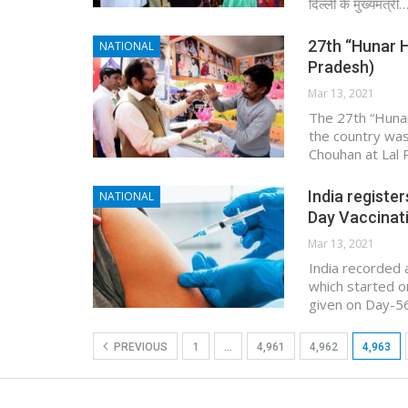
दिल्ली के मुख्यमंत्री
27th “Hunar 
NATIONAL
Pradesh)
Mar 13, 2021
The 27th “Hunar
the country was
Chouhan at Lal 
India registe
NATIONAL
Day Vaccinat
Mar 13, 2021
India recorded 
which started o
given on Day-56
PREVIOUS
1
…
4,961
4,962
4,963