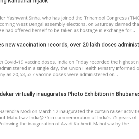
ing Kandahar hijack
der Yashwant Sinha, who has joined the Trinamool Congress (TMC
coming West Bengal assembly elections, on Saturday claimed tha
 had offered herself to be taken as hostage in exchange for…
s new vaccination records, over 20 lakh doses adminis
kh Covid-19 vaccine doses, India on Friday recorded the highest
 administered in a single day, the Union Health Ministry informed 
any as 20,53,537 vaccine doses were administered on…
ekar virtually inaugurates Photo Exhibition in Bhuban
Narendra Modi on March 12 inaugurated the curtain raiser activiti
rit Mahotsav India@75 in commemoration of India’s 75 years of
ollowing the inauguration of Azadi Ka Amrit Mahotsav by the…