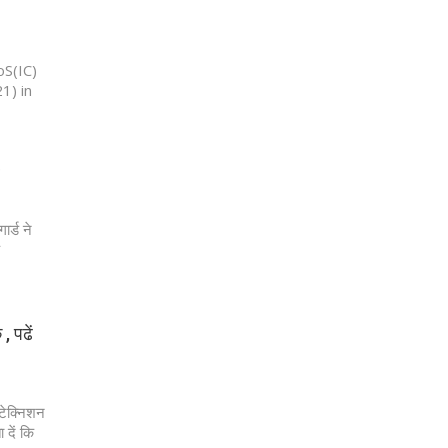
oS(IC)
1) in
र्ड ने
, पढें
 टेक्निशन
दें कि