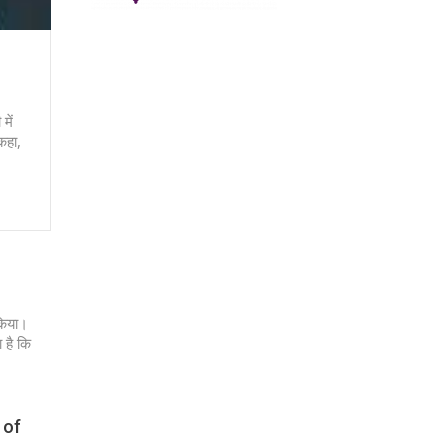
में
कहा,
 किया।
 है कि
 of