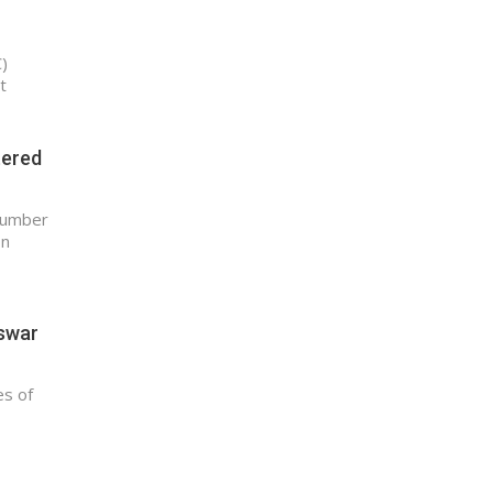
)
t
tered
 number
on
eswar
es of