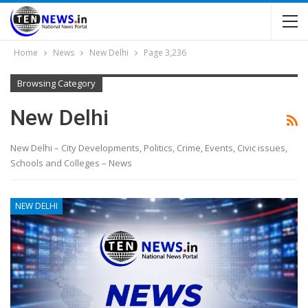
Home
News
New Delhi
Page 3,236
Browsing Category
New Delhi
New Delhi – City Developments, Politics, Crime, Events, Civic issues,
Schools and Colleges – News
NEW DELHI