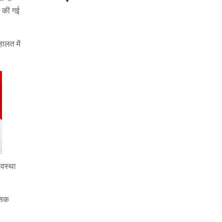
ा की गई
ालत में
यवस्था
सिक