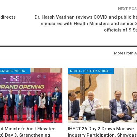
NEXT PO
directs
Dr. Harsh Vardhan reviews COVID and public h
measures with Health Ministers and senior 
officials of 9 S
More From A
NOIDA - GREATER NOIDA - YAMUNA EXPRESSWAY
NOIDA - GREATER NOIDA - YAMUNA EXPRESSWAY
d Minister’s Visit Elevates
IHE 2026 Day 2 Draws Massive
26 Day 3, Strengthening
Industry Participation, Showca