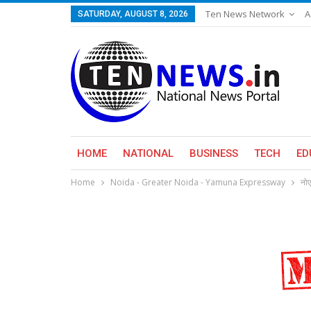
Ten News Network
A
SATURDAY, AUGUST 8, 2026
HOME
NATIONAL
BUSINESS
TECH
ED
Home
Noida - Greater Noida - Yamuna Expressway
नोए