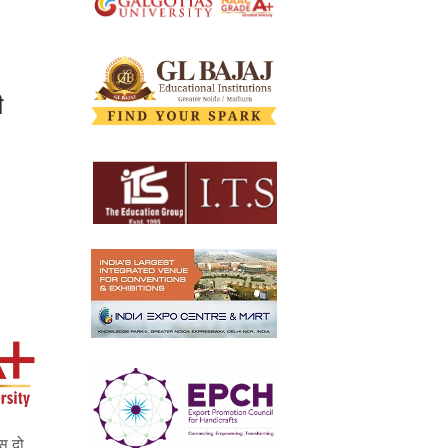
ी
ेस दो