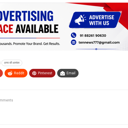
हत्या की आशंका
ReddIt
Pinterest
Email
omments