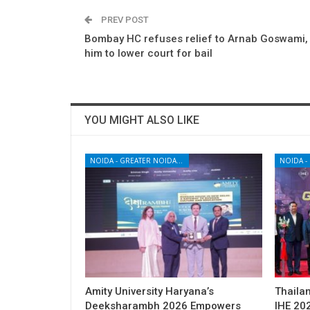
PREV POST
Bombay HC refuses relief to Arnab Goswami, 
him to lower court for bail
YOU MIGHT ALSO LIKE
NOIDA - GREATER NOIDA - YAMUNA EXPRESSWAY
Amity University Haryana’s
Thailan
Deeksharambh 2026 Empowers
IHE 20