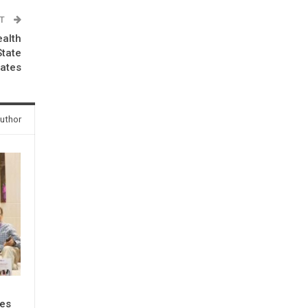
ST
ealth
State
tates
uthor
ses