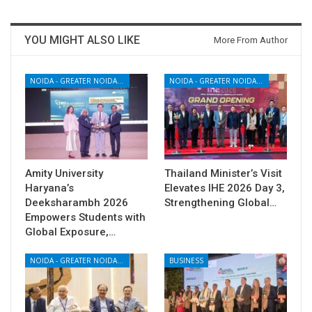
YOU MIGHT ALSO LIKE
More From Author
NOIDA - GREATER NOIDA - YAMUNA EXPRESSWAY
NOIDA - GREATER NOIDA - YAMUNA EXPRESSWAY
Amity University
Thailand Minister’s Visit
Haryana’s
Elevates IHE 2026 Day 3,
Deeksharambh 2026
Strengthening Global…
Empowers Students with
Global Exposure,…
NOIDA - GREATER NOIDA - YAMUNA EXPRESSWAY
BUSINESS