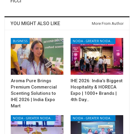
FICCI
YOU MIGHT ALSO LIKE
More From Author
BUSINESS
NOIDA - GREATER NOIDA - YAMUNA EXPRESSWAY
Aroma Pure Brings
IHE 2026: India’s Biggest
Premium Commercial
Hospitality & HORECA
Scenting Solutions to
Expo | 1000+ Brands |
IHE 2026 | India Expo
4th Day…
Mart
NOIDA - GREATER NOIDA - YAMUNA EXPRESSWAY
NOIDA - GREATER NOIDA - YAMUNA EXPRESSWAY