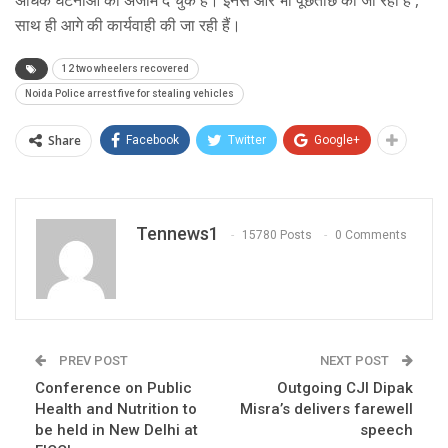
साथ ही आगे की कार्यवाही की जा रही हैं।
12 two wheelers recovered
Noida Police arrest five for stealing vehicles
Share
Facebook
Twitter
Google+
Tennews1
15780 Posts
0 Comments
PREV POST
NEXT POST
Conference on Public
Outgoing CJI Dipak
Health and Nutrition to
Misra’s delivers farewell
be held in New Delhi at
speech