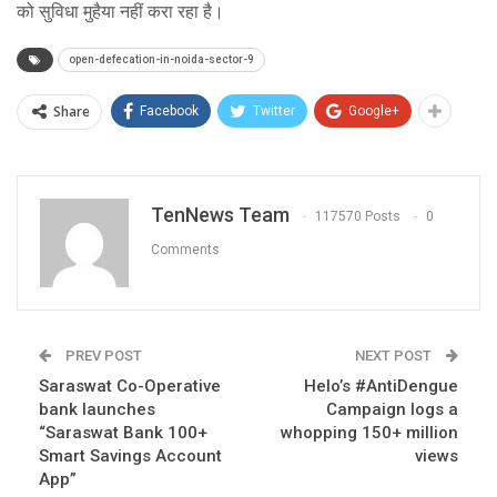
को सुविधा मुहैया नहीं करा रहा है।
open-defecation-in-noida-sector-9
Share
Facebook
Twitter
Google+
TenNews Team
117570 Posts
0
Comments
PREV POST
NEXT POST
Saraswat Co-Operative
Helo’s #AntiDengue
bank launches
Campaign logs a
“Saraswat Bank 100+
whopping 150+ million
Smart Savings Account
views
App”