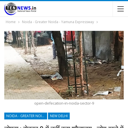
Home
Noida - Greater Noida - Yamuna Expressway
open-defecation-in-noida-sector-9
NOIDA - GREATER NOIDA - YAMUNA EXPRESSWAY
NEW DELHI