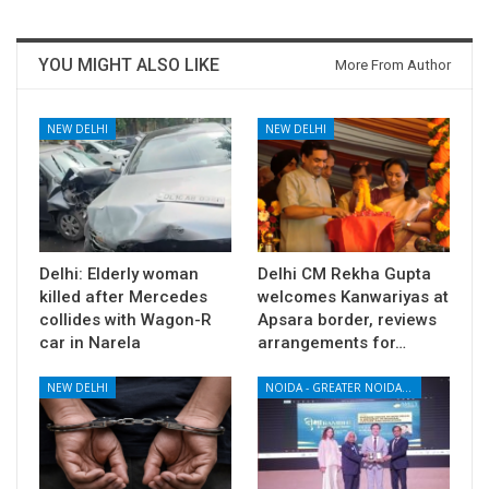
YOU MIGHT ALSO LIKE
More From Author
NEW DELHI
NEW DELHI
Delhi: Elderly woman
Delhi CM Rekha Gupta
killed after Mercedes
welcomes Kanwariyas at
collides with Wagon-R
Apsara border, reviews
car in Narela
arrangements for…
NEW DELHI
NOIDA - GREATER NOIDA - YAMUNA EXPRESSWAY