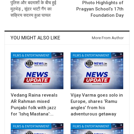
पुलिस और बदमाशों के बीच हुई
Photo Highlights of
मुठभेड़ , सूंदर भाटी गैंग का
Pragyan School’s 17th
सक्रिय सदस्य हुआ घायल
Foundation Day
YOU MIGHT ALSO LIKE
More From Author
FILMS & ENTERTAINMENT
FILMS & ENTERTAINMENT
Vedang Raina reveals
Vijay Varma goes solo in
AR Rahman mixed
Europe, shares ‘Ramu
Punjabi folk with jazz
angles’ from his
for ‘Ishq Mastana’:…
adventurous getaway
FILMS & ENTERTAINMENT
FILMS & ENTERTAINMENT