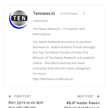
Tennews.in
97163 Posts
0
Comments
Ten News Network – Prospects and
Retrospects
Ten News Network envisions to position
tennews.in : National News Portal amongst
the Top Ten News Portals of India.The
Mission of Ten News Network is to publish
online – the latest and top ten news
everyday from the ten news categories.
for more
http://tennews.in/about-us/
PREV POST
NEXT POST
मिशन 2019 का दांव खेलने
#BJP leader Raees
केरल पहुंचे अमित शाह
Ahmed shot thrice in