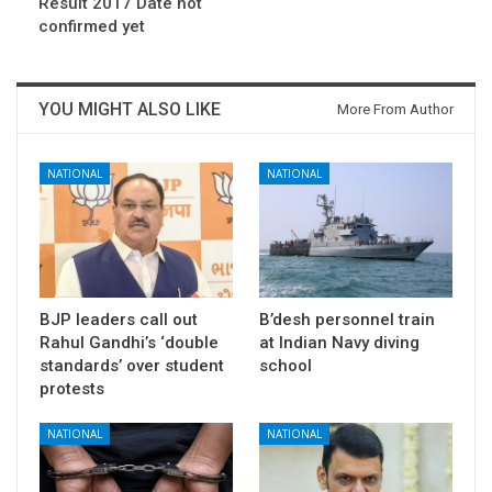
Result 2017 Date not
confirmed yet
YOU MIGHT ALSO LIKE
More From Author
NATIONAL
NATIONAL
BJP leaders call out
B’desh personnel train
Rahul Gandhi’s ‘double
at Indian Navy diving
standards’ over student
school
protests
NATIONAL
NATIONAL