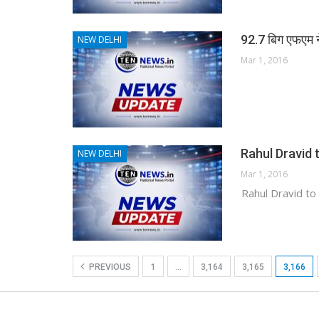
92.7 बिग एफएम ने
NEW DELHI
Mar 1, 2016
Rahul Dravid 
NEW DELHI
Mar 1, 2016
Rahul Dravid to
PREVIOUS
1
…
3,164
3,165
3,166