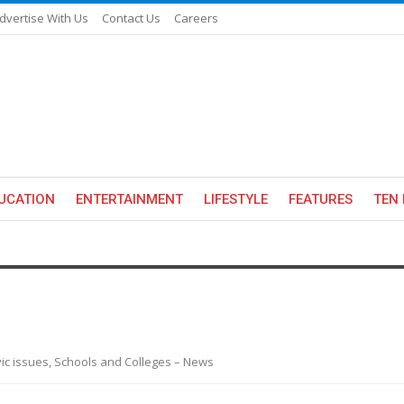
dvertise With Us
Contact Us
Careers
UCATION
ENTERTAINMENT
LIFESTYLE
FEATURES
TEN 
ivic issues, Schools and Colleges – News