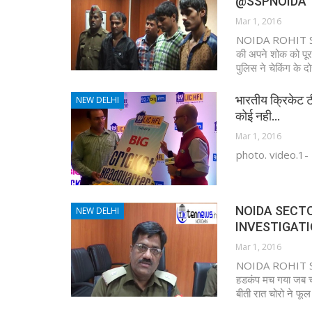
@SSPNOIDA
Mar 1, 2016
NOIDA ROHIT SHARM
की अपने शोक को पूर
पुलिस ने चेकिंग के द
भारतीय क्रिकेट टी
NEW DELHI
कोई नही…
Mar 1, 2016
photo. video.1-
NOIDA SECT
NEW DELHI
INVESTIGATI
Mar 1, 2016
NOIDA ROHIT SHARM
हडकंप मच गया जब चो
बीती रात चोरो ने फू