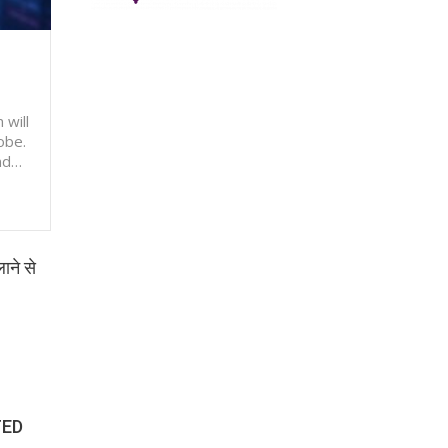
 will
obe.
and…
ाने से
TED