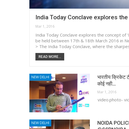
India Today Conclave explores the
Mar 1, 2016
India Today Conclave explores the concept of ‘P
be held between 17th & 18th March 2016 in New
> The India Today Conclave, where the sharpe
READ MORE...
भारतीय क्रिकेट टी
NEW DELHI
कोई नही…
Mar 1, 2016
video.photo- vi
NOIDA POLI
NEW DELHI