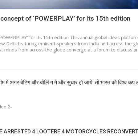
 concept of ‘POWERPLAY’ for its 15th edition
OWERPLAY’ for its 15th edition This annual global ideas platform
 Delhi featuring eminent speakers from India and across the gl
st minds from across the globe converge at a forum to discuss 
म मे अगर बेटिगं और बोलिं ग मे और सुधार हो जाये. तो भारत को विश्व कप ल
deo.2-
CE ARRESTED 4 LOOTERE 4 MOTORCYCLES RECONVER