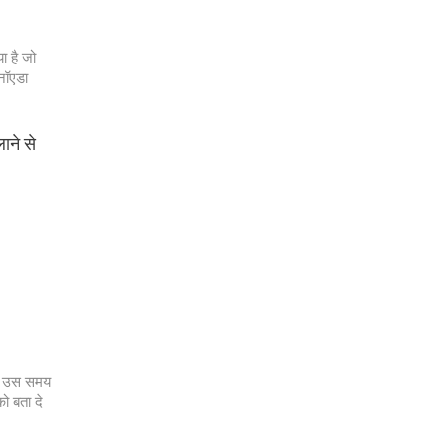
 है जो
नॉएडा
ाने से
ें उस समय
ो बता दे