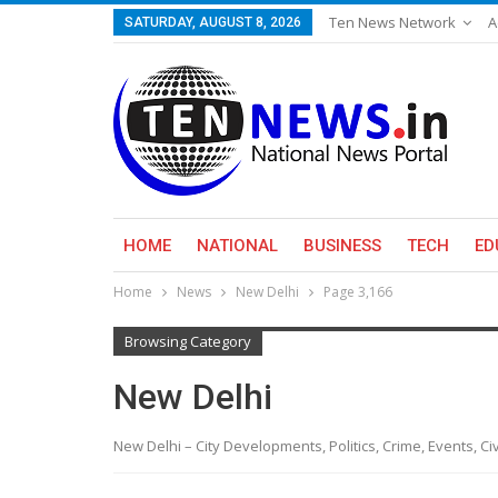
Ten News Network
A
SATURDAY, AUGUST 8, 2026
HOME
NATIONAL
BUSINESS
TECH
ED
Home
News
New Delhi
Page 3,166
Browsing Category
New Delhi
New Delhi – City Developments, Politics, Crime, Events, C