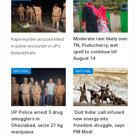
Moderate rain likely over
Rape-murder accused killed
TN, Puducherry; wet
in police encounter in UP’s
spell to continue till
Bulandshahr
August 14
NATIONAL
NATIONAL
UP Police arrest 3 drug
‘Quit India’ call infused
smugglers in
new energy into
Ghaziabad, seize 21 kg
freedom struggle, says
marijuana
PM Modi