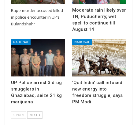
Moderate rain likely over
Rape-murder accused killed
TN, Puducherry; wet
in police encounter in UP’s
spell to continue till
Bulandshahr
August 14
NATIONAL
NATIONAL
UP Police arrest 3 drug
‘Quit India’ call infused
smugglers in
new energy into
Ghaziabad, seize 21 kg
freedom struggle, says
marijuana
PM Modi
PREV
NEXT