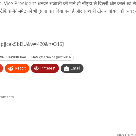
Vice President अनवर अब्बासी की माने तो नॉएडा से दिल्ली और काले खां से
टैफिक मैनेजमेंट को भी दुगना कर दिया गया है और साथ ही टोकन बॉयज की व्यवस्
=npjJcakSbDU&w=420&h=315]
IVAL TO AVOID TRAFFIC JAM @sspnoida @wcf2016
ReddIt
Pinterest
Email
omments
NEXT PO