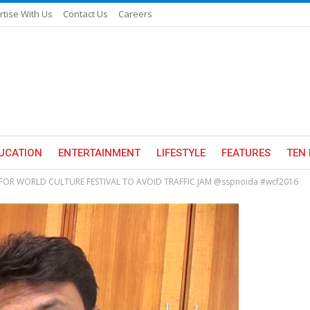
rtise With Us
Contact Us
Careers
UCATION
ENTERTAINMENT
LIFESTYLE
FEATURES
TEN 
 FOR WORLD CULTURE FESTIVAL TO AVOID TRAFFIC JAM @sspnoida #wcf2016