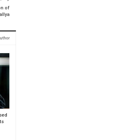
on of
allya
uthor
ased
ts