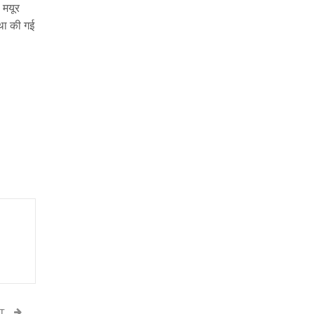
 मयूर
था की गई
ST