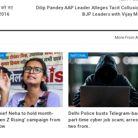
 करे रुट
Dilip Pandey AAP Leader Alleges Tacit Collusi
f2016
BJP Leaders with Vijay M
More From A
HI
NATIONAL
hief Neha to hold month-
Delhi Police busts Telegram-b
Gen Z Rising’ campaign from
part-time cyber job scam; arres
ow
two from…