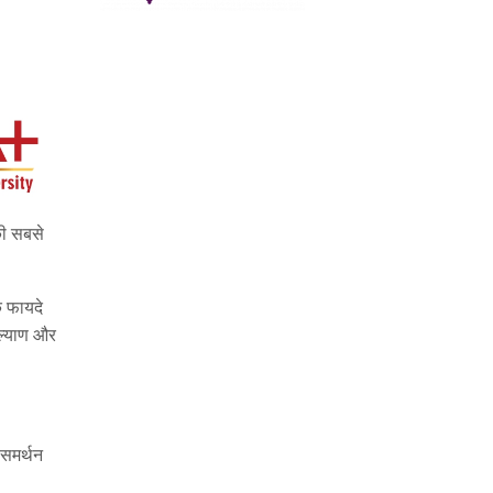
की सबसे
े फायदे
ल्याण और
 समर्थन