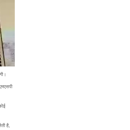
ोगी।
 एमएसपी
कोई
ती है,