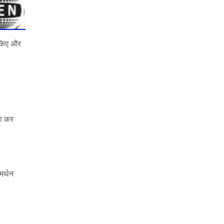
ब किए और
ना कर
मर्थन