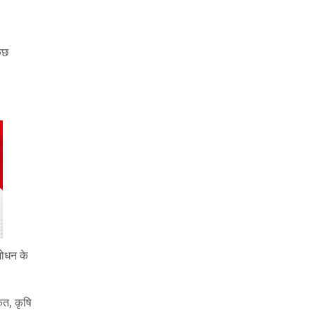
ुछ
ंशोधन के
ैत, कृषि