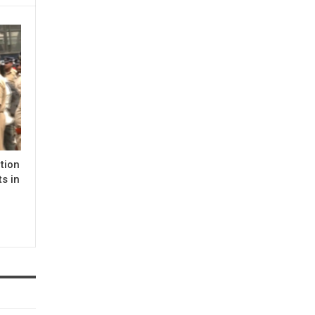
tion
ts in