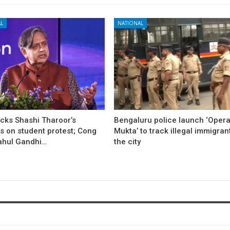
L
NATIONAL
cks Shashi Tharoor’s
Bengaluru police launch ‘Opera
s on student protest; Cong
Mukta’ to track illegal immigran
ahul Gandhi…
the city