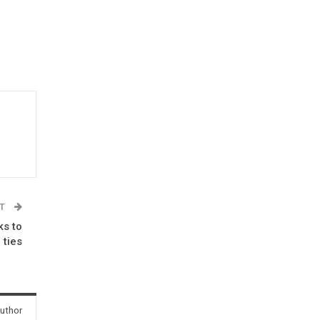
ST
ks to
 ties
uthor