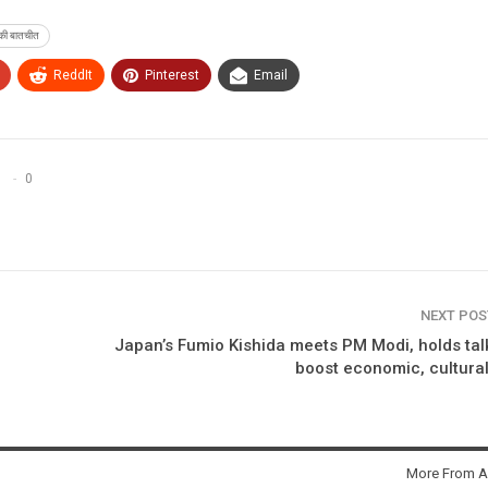
ी की बातचीत
ReddIt
Pinterest
Email
0
NEXT PO
Japan’s Fumio Kishida meets PM Modi, holds tal
boost economic, cultural
More From A