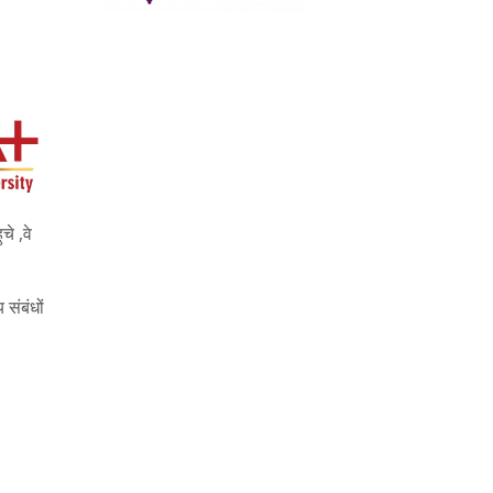
चे ,वे
 संबंधों