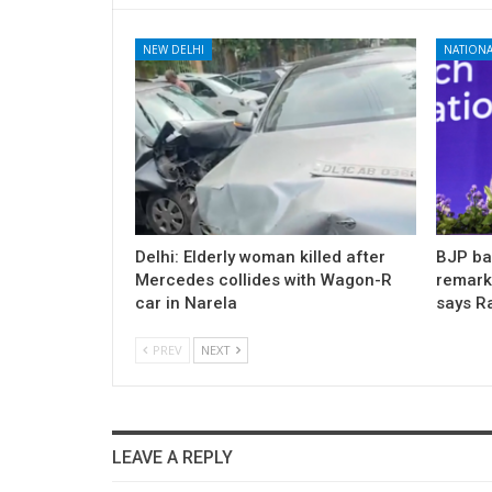
NEW DELHI
NATIONA
Delhi: Elderly woman killed after
BJP ba
Mercedes collides with Wagon-R
remark
car in Narela
says R
PREV
NEXT
LEAVE A REPLY