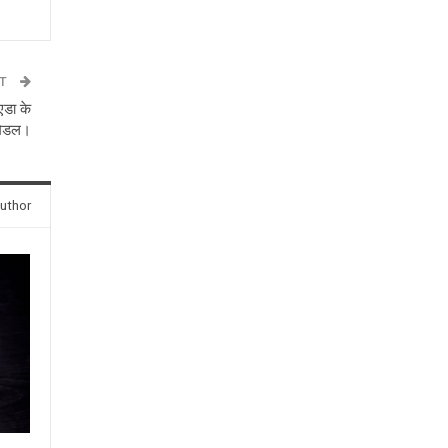
ST
एडा के
 मेडल।
uthor