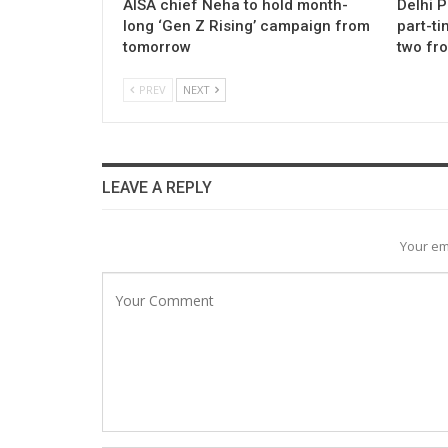
AISA chief Neha to hold month-
Delhi 
long ‘Gen Z Rising’ campaign from
part-ti
tomorrow
two fr
PREV
NEXT
LEAVE A REPLY
Your em