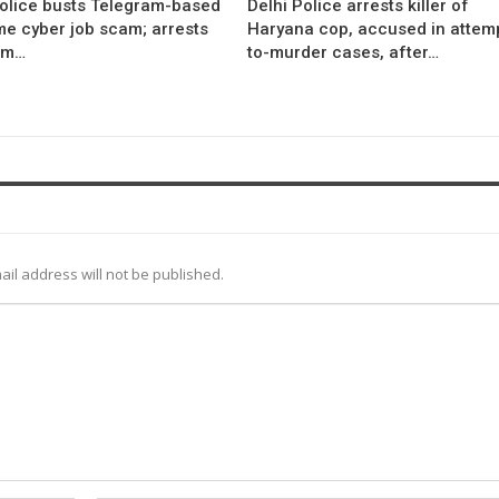
Police busts Telegram-based
Delhi Police arrests killer of
me cyber job scam; arrests
Haryana cop, accused in attem
om…
to-murder cases, after…
ail address will not be published.