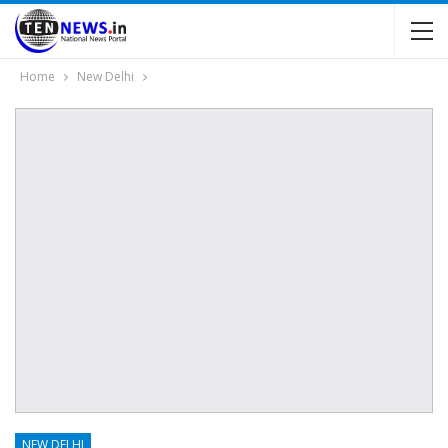
Home
New Delhi
NEW DELHI