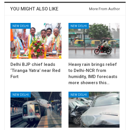
YOU MIGHT ALSO LIKE
More From Author
NEW DELHI
NEW DELHI
Delhi BJP chief leads
Heavy rain brings relief
‘Tiranga Yatra’ near Red
to Delhi-NCR from
Fort
humidity, IMD forecasts
more showers this…
NEW DELHI
NEW DELHI