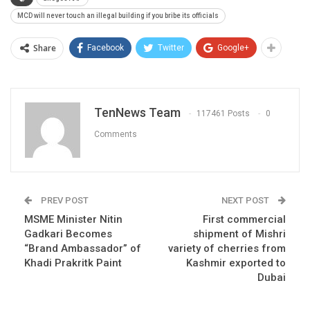
MCD will never touch an illegal building if you bribe its officials
Share
Facebook
Twitter
Google+
TenNews Team
117461 Posts
0
Comments
PREV POST
NEXT POST
MSME Minister Nitin
First commercial
Gadkari Becomes
shipment of Mishri
“Brand Ambassador” of
variety of cherries from
Khadi Prakritk Paint
Kashmir exported to
Dubai