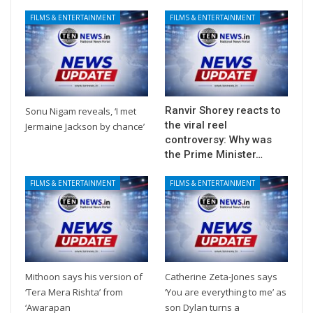
FILMS & ENTERTAINMENT
FILMS & ENTERTAINMENT
Ranvir Shorey reacts to
Sonu Nigam reveals, ‘I met
the viral reel
Jermaine Jackson by chance’
controversy: Why was
the Prime Minister…
FILMS & ENTERTAINMENT
FILMS & ENTERTAINMENT
Mithoon says his version of
Catherine Zeta-Jones says
‘Tera Mera Rishta’ from
‘You are everything to me’ as
‘Awarapan
son Dylan turns a