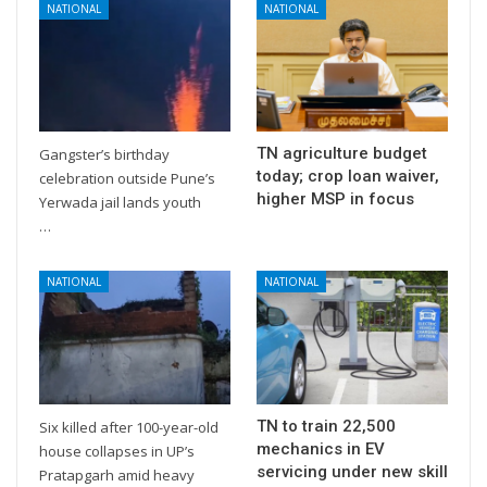
NATIONAL
NATIONAL
TN agriculture budget
Gangster’s birthday
today; crop loan waiver,
celebration outside Pune’s
higher MSP in focus
Yerwada jail lands youth
…
NATIONAL
NATIONAL
TN to train 22,500
Six killed after 100-year-old
mechanics in EV
house collapses in UP’s
servicing under new skill
Pratapgarh amid heavy