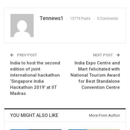
Tennews1
15779 Posts
0 Comments
PREV POST
NEXT POST
India to host the second
India Expo Centre and
edition of joint
Mart felicitated with
international hackathon
National Tourism Award
‘Singapore India
for Best Standalone
Hackathon 2019’ at IIT
Convention Centre
Madras
YOU MIGHT ALSO LIKE
More From Author