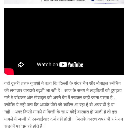
वही दूसरी तरफ युवाओं ने कहा कि दिल्ली के अंदर चैन और मोबाइल स्नेचिंग
की लगातार वारदाते बढ़ती जा रही है। आज के समय मे लड़कियों को दुपट्टा
गले मे बांधकर और मोबाइल को अपने बैग में रखकर कही जाना पड़ता है ,
क्योंकि ये नही पता कि आपके पीछे जो व्यक्ति आ रहा है वो अपराधी है या
नही। अगर किसी मामले में किसी के साथ कोई वारदात हो जाती है तो इस
मामले में जल्दी से एफआईआर दर्ज नही होती। जिसके कारण अपराधी सरेआम
सड़कों पर घूम रहे होते है।