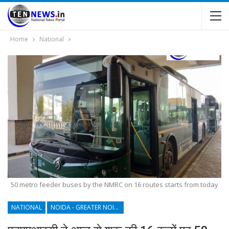
Home
National
50 metro feeder buses by the NMRC on 16 routes starts from today
NATIONAL
NOIDA - GREATER NOIDA - YAMUNA EXPRESSWAY