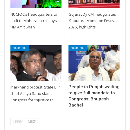
NUCFDC’s headquarters to
Gujarat Dy CM inaugurates
shift to Maharashtra, says
‘Saputara Monsoon Festival
HM Amit Shah
2026’, highlights
…
NATIONAL
NATIONAL
People in Punjab waiting
Jharkhand protest: State BJP
to give full mandate to
chief Aditya Sahu slams
Congress: Bhupesh
Congress for ‘injustice to
Baghel
…
PREV
NEXT