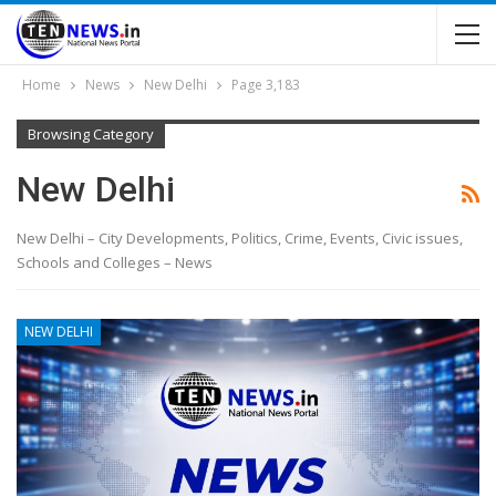
Home
News
New Delhi
Page 3,183
Browsing Category
New Delhi
New Delhi – City Developments, Politics, Crime, Events, Civic issues,
Schools and Colleges – News
NEW DELHI