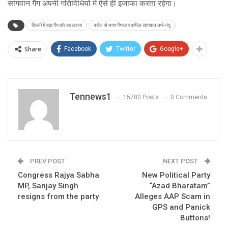
सांगवान गैंग अपनी गतिविधियों में ऐसे ही इजाफा करता रहेगा।
दिल्ली में बढ़ा गैंग वॉर का खतरा
परोल से भागा गैंगस्टर कपिल सांगवान उर्फ नंदू
Share
Facebook
Twitter
Google+
Tennews1
15780 Posts
0 Comments
PREV POST
NEXT POST
Congress Rajya Sabha
New Political Party
MP, Sanjay Singh
“Azad Bharatam”
resigns from the party
Alleges AAP Scam in
GPS and Panick
Buttons!