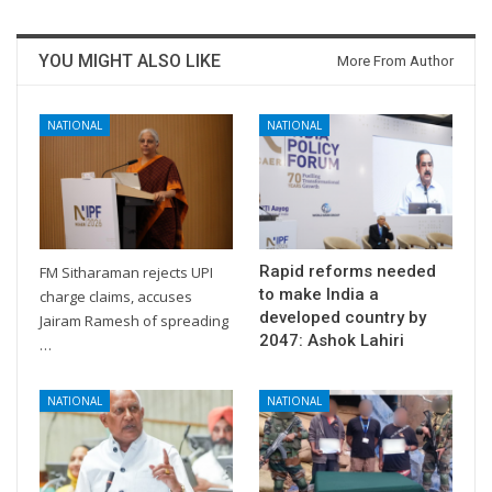
YOU MIGHT ALSO LIKE
More From Author
NATIONAL
NATIONAL
Rapid reforms needed
FM Sitharaman rejects UPI
to make India a
charge claims, accuses
developed country by
Jairam Ramesh of spreading
2047: Ashok Lahiri
…
NATIONAL
NATIONAL