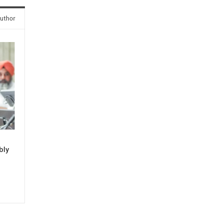
uthor
bly