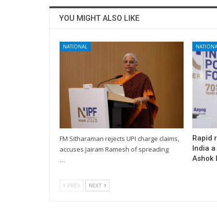
YOU MIGHT ALSO LIKE
NATIONAL
NATIONA
Rapid 
FM Sitharaman rejects UPI charge claims,
India a
accuses Jairam Ramesh of spreading
Ashok L
…
PREV
NEXT