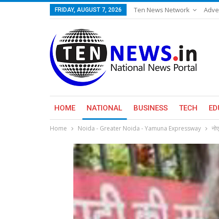
Ten News Network
Adve
FRIDAY, AUGUST 7, 2026
HOME
NATIONAL
BUSINESS
TECH
ED
Home
Noida - Greater Noida - Yamuna Expressway
नोए