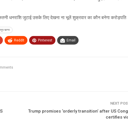
ए कितनी धनराशि जुटाई उसके लिए देखना ना भूलें शुक्रवार का कौन बनेगा करोड़पति
अनूप खन्ना
ReddIt
Pinterest
Email
omments
NEXT PO
US
Trump promises ‘orderly transition’ after US Con
certifies vi