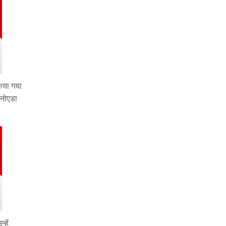
िया गया
 नोएडा
हें