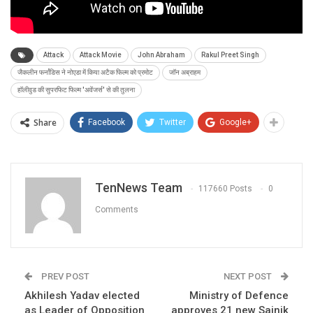
Attack
Attack Movie
John Abraham
Rakul Preet Singh
जैकलीन फर्नांडिस ने नोएडा में किया अटैक फिल्म को प्रमोट
जॉन अब्राहम
हॉलीवुड की सुपरफिट फिल्म 'अवेंजर्स' से की तुलना
Share
Facebook
Twitter
Google+
TenNews Team
117660 Posts
0
Comments
PREV POST
NEXT POST
Akhilesh Yadav elected
Ministry of Defence
as Leader of Opposition
approves 21 new Sainik