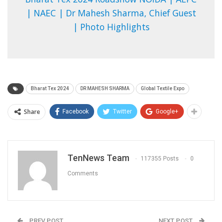
| NAEC | Dr Mahesh Sharma, Chief Guest
| Photo Highlights
Bharat Tex 2024
DR MAHESH SHARMA
Global Textile Expo
Share
Facebook
Twitter
Google+
TenNews Team
117355 Posts
0
Comments
PREV POST
NEXT POST