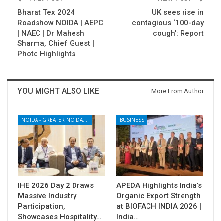
Bharat Tex 2024
UK sees rise in
Roadshow NOIDA | AEPC
contagious ‘100-day
| NAEC | Dr Mahesh
cough’: Report
Sharma, Chief Guest |
Photo Highlights
YOU MIGHT ALSO LIKE
More From Author
NOIDA - GREATER NOIDA - YAMUNA EXPRESSWAY
BUSINESS
IHE 2026 Day 2 Draws
APEDA Highlights India’s
Massive Industry
Organic Export Strength
Participation,
at BIOFACH INDIA 2026 |
Showcases Hospitality…
India…