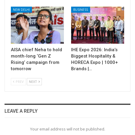
NEW DELHI
BUSINESS
AISA chief Neha to hold
IHE Expo 2026: India’s
month-long ‘Gen Z
Biggest Hospitality &
Rising’ campaign from
HORECA Expo | 1000+
tomorrow
Brands |…
PREV
NEXT
LEAVE A REPLY
Your email address will not be published.