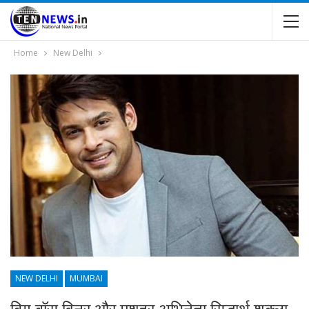
Home
New Delhi
NEW DELHI
MUMBAI