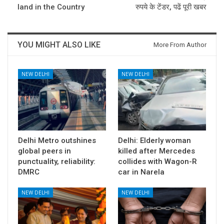
land in the Country
रुपये के टेंडर, पढें पूरी खबर
YOU MIGHT ALSO LIKE
More From Author
NEW DELHI
NEW DELHI
Delhi Metro outshines
Delhi: Elderly woman
global peers in
killed after Mercedes
punctuality, reliability:
collides with Wagon-R
DMRC
car in Narela
NEW DELHI
NEW DELHI