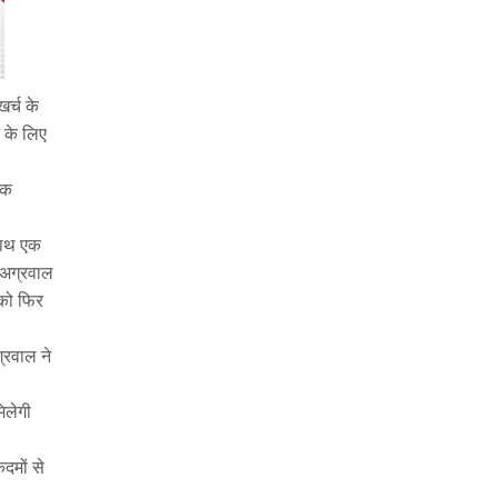
खर्च के
े के लिए
िक
साथ एक
 अग्रवाल
 को फिर
्रवाल ने
िलेगी
दमों से