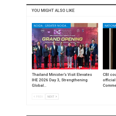
YOU MIGHT ALSO LIKE
NOIDA - GREATER NOIDA - YAMUNA EXPRESSWAY
NATIONA
Thailand Minister’s Visit Elevates
CBI cou
IHE 2026 Day 3, Strengthening
officia
Global…
Commer
PREV
NEXT