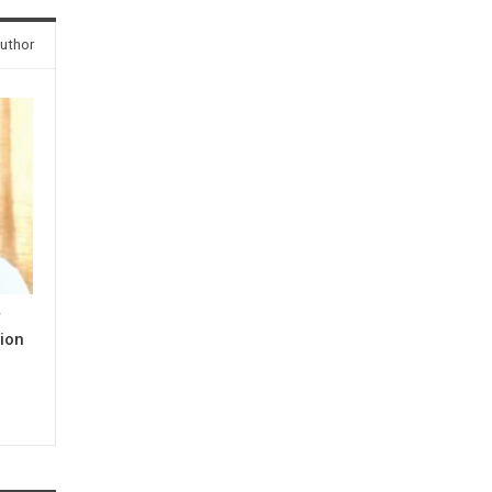
uthor
y
ion