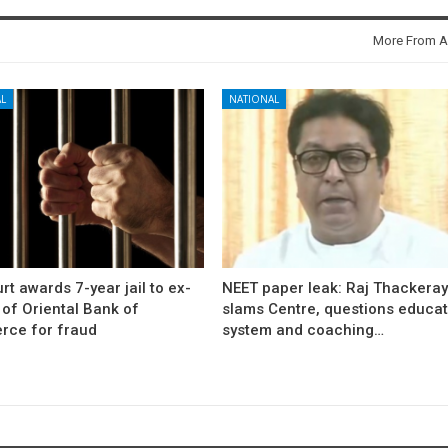
More From A
L
NATIONAL
rt awards 7-year jail to ex-
NEET paper leak: Raj Thackera
l of Oriental Bank of
slams Centre, questions educat
ce for fraud
system and coaching…