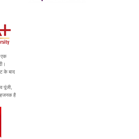
ं एक
 दी।
जट के बाद
 पूंजी,
ाहजनक है