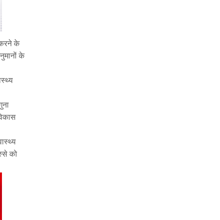
करने के
ुमानों के
स्थ्य
ुना
 विकास
ास्थ्य
्से को