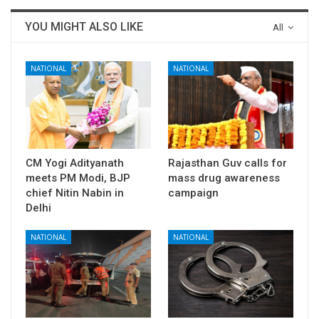
YOU MIGHT ALSO LIKE
All
NATIONAL
NATIONAL
CM Yogi Adityanath
Rajasthan Guv calls for
meets PM Modi, BJP
mass drug awareness
chief Nitin Nabin in
campaign
Delhi
NATIONAL
NATIONAL