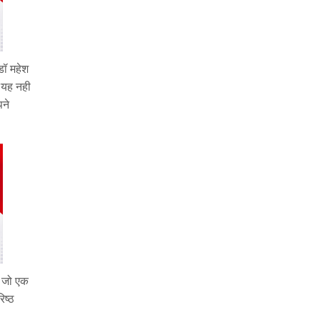
डॉ महेश
ं यह नही
पने
 , जो एक
िष्ठ