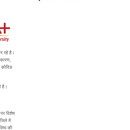
र रहे है।
े कारण,
07 कोविड
ै है।
 पर विशेष
िले में
िष्य की