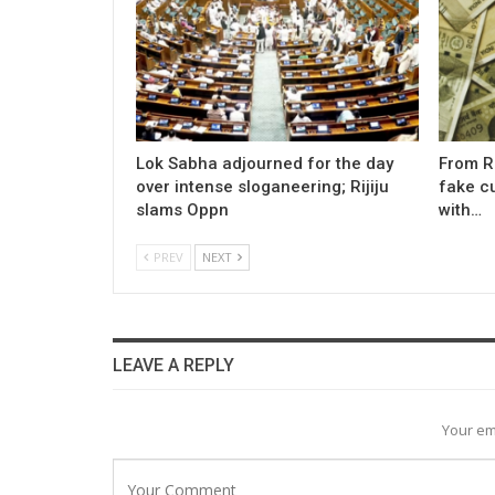
Lok Sabha adjourned for the day
From Rs
over intense sloganeering; Rijiju
fake cu
slams Oppn
with…
PREV
NEXT
LEAVE A REPLY
Your em