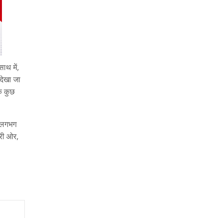
ाथ में,
 देखा जा
ि कुछ
े लगभग
सरी ओर,