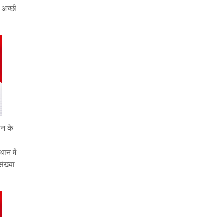
 अच्छी
ान के
थान में
ंख्या