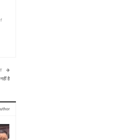
f
n
ST
नहीं है
uthor