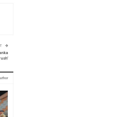
ST
yanka
rush’
uthor