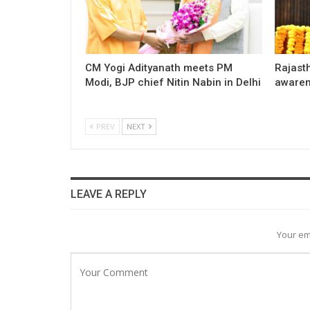
CM Yogi Adityanath meets PM
Rajast
Modi, BJP chief Nitin Nabin in Delhi
awaren
PREV
NEXT
LEAVE A REPLY
Your em