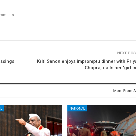
omments
NEXT PO
essings
Kriti Sanon enjoys impromptu dinner with Pri
Chopra, calls her ‘girl c
More From A
L
NATIONAL