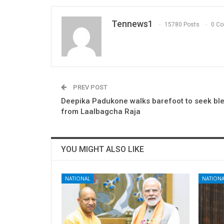
Tennews1
15780 Posts
0 C
PREV POST
Deepika Padukone walks barefoot to seek bl
from Laalbagcha Raja
YOU MIGHT ALSO LIKE
NATIONAL
NATIONA