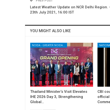
PREV POST
Latest Weather Update on NCR Delhi Region. –
23th July 2021, 16:00 IST
YOU MIGHT ALSO LIKE
NOIDA - GREATER NOIDA - YAMUNA EXPRESSWAY
NATIONA
Thailand Minister’s Visit Elevates
CBI cou
IHE 2026 Day 3, Strengthening
officia
Global…
Commer