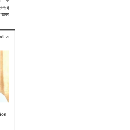
ST
ेपी में
री खबर
uthor
y
ion