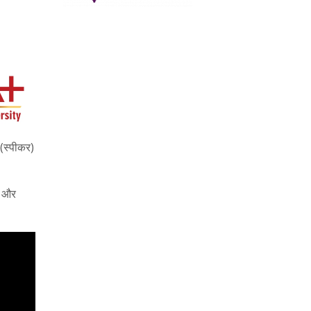
(स्पीकर)
ै और