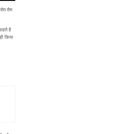
 शेम शेम
हते है
नही किया