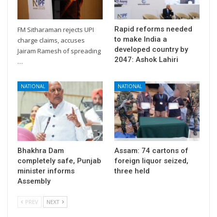
Rapid reforms needed
FM Sitharaman rejects UPI
to make India a
charge claims, accuses
developed country by
Jairam Ramesh of spreading
2047: Ashok Lahiri
…
NATIONAL
NATIONAL
Bhakhra Dam
Assam: 74 cartons of
completely safe, Punjab
foreign liquor seized,
minister informs
three held
Assembly
PREV
NEXT