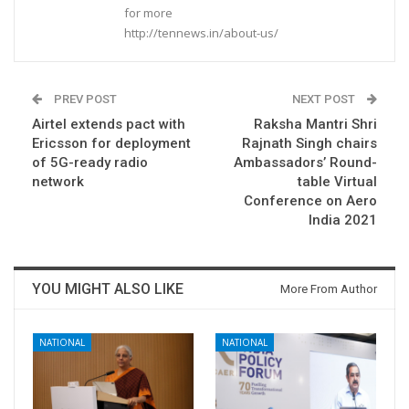
for more
http://tennews.in/about-us/
PREV POST
NEXT POST
Airtel extends pact with
Raksha Mantri Shri
Ericsson for deployment
Rajnath Singh chairs
of 5G-ready radio
Ambassadors’ Round-
network
table Virtual
Conference on Aero
India 2021
YOU MIGHT ALSO LIKE
More From Author
NATIONAL
NATIONAL