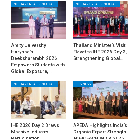
NOIDA - GREATER NOIDA - YAMUNA EXPRESSWAY
NOIDA - GREATER NOIDA - YAMUNA EXPRESSWAY
Amity University
Thailand Minister’s Visit
Haryana’s
Elevates IHE 2026 Day 3,
Deeksharambh 2026
Strengthening Global…
Empowers Students with
Global Exposure,…
NOIDA - GREATER NOIDA - YAMUNA EXPRESSWAY
BUSINESS
IHE 2026 Day 2 Draws
APEDA Highlights India’s
Massive Industry
Organic Export Strength
Participation,
at BIOFACH INDIA 2026 |