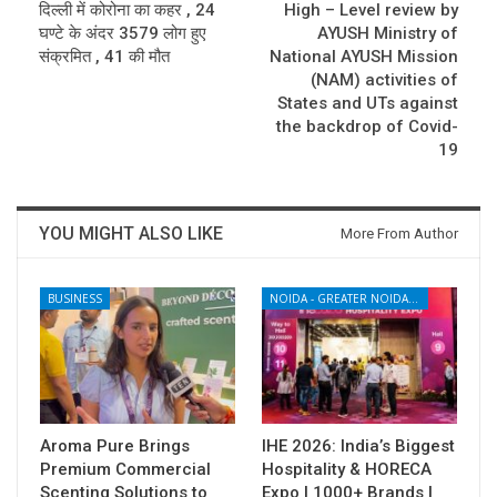
दिल्ली में कोरोना का कहर , 24
High – Level review by
घण्टे के अंदर 3579 लोग हुए
AYUSH Ministry of
संक्रमित , 41 की मौत
National AYUSH Mission
(NAM) activities of
States and UTs against
the backdrop of Covid-
19
YOU MIGHT ALSO LIKE
More From Author
BUSINESS
NOIDA - GREATER NOIDA - YAMUNA EXPRESSWAY
Aroma Pure Brings
IHE 2026: India’s Biggest
Premium Commercial
Hospitality & HORECA
Scenting Solutions to
Expo | 1000+ Brands |