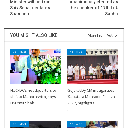
Minister will be from
unanimously elected as
Shiv Sena, declares
the speaker of 17th Lok
Saamana
Sabha
YOU MIGHT ALSO LIKE
More From Author
NATIONAL
NATIONAL
NUCFDC’s headquarters to
Gujarat Dy CM inaugurates
shift to Maharashtra, says
‘Saputara Monsoon Festival
HM Amit Shah
2026’, highlights
…
NATIONAL
NATIONAL