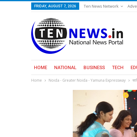
Ten News Network
Adve
FRIDAY, AUGUST 7, 2026
HOME
NATIONAL
BUSINESS
TECH
ED
Home
Noida - Greater Noida - Yamuna Expressway
साव