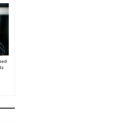
ased
ts