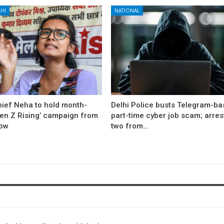
HI
NATIONAL
hief Neha to hold month-
Delhi Police busts Telegram-b
Gen Z Rising’ campaign from
part-time cyber job scam; arres
ow
two from…