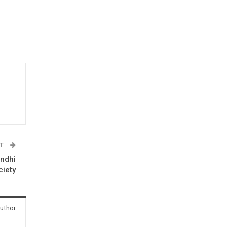
ST
ndhi
ciety
uthor