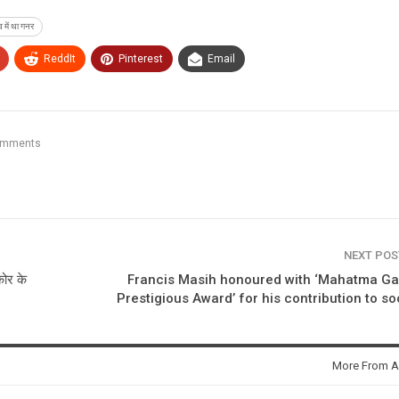
व में था गनर
ReddIt
Pinterest
Email
omments
NEXT PO
कोर के
Francis Masih honoured with ‘Mahatma Ga
Prestigious Award’ for his contribution to so
More From A