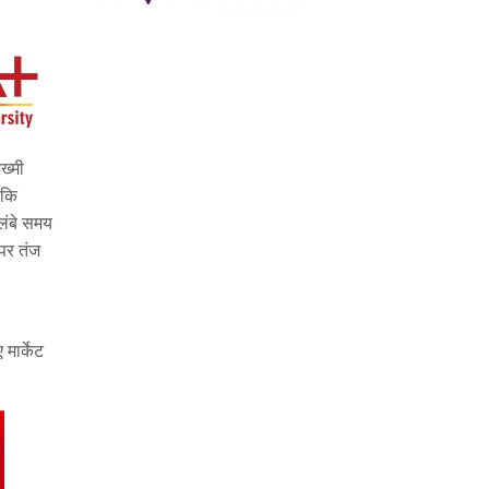
ख्मी
 कि
 लंबे समय
 पर तंज
मार्केट