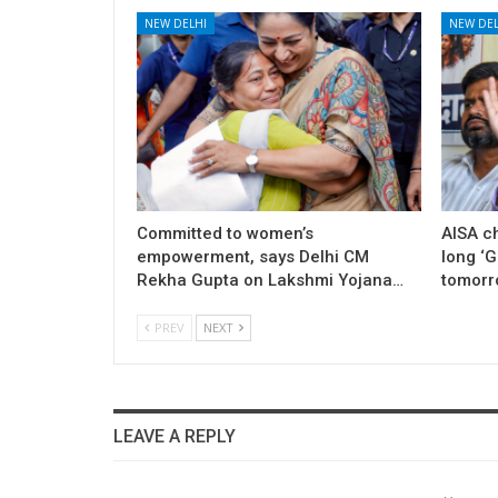
NEW DELHI
NEW DEL
Committed to women’s
AISA c
empowerment, says Delhi CM
long ‘
Rekha Gupta on Lakshmi Yojana…
tomorr
PREV
NEXT
LEAVE A REPLY