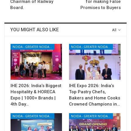
Chairman of Railway
for making False
Board.
Promises to Buyers
YOU MIGHT ALSO LIKE
All
NOIDA - GREATER NOIDA - YAMUNA EXPRESSWAY
NOIDA - GREATER NOIDA - YAMUNA EXPRESSWAY
IHE 2026: India’s Biggest
IHE Expo 2026: India’s
Hospitality & HORECA
Top Pastry Chefs,
Expo | 1000+ Brands |
Bakers and Home Cooks
4th Day…
Crowned Champions in…
NOIDA - GREATER NOIDA - YAMUNA EXPRESSWAY
NOIDA - GREATER NOIDA - YAMUNA EXPRESSWAY