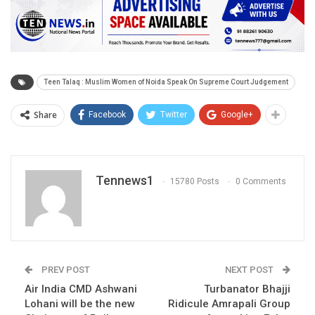
Teen Talaq : Muslim Women of Noida Speak On Supreme Court Judgement
Share
Facebook
Twitter
Google+
Tennews1
15780 Posts
0 Comments
PREV POST
NEXT POST
Air India CMD Ashwani
Turbanator Bhajji
Lohani will be the new
Ridicule Amrapali Group