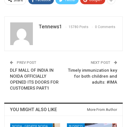
Share
Tennews1
15780 Posts
0 Comments
PREV POST
NEXT POST
DLF MALL OF INDIA IN
Timely immunization key
NOIDA OFFICIALLY
for both children and
OPENED ITS DOORS FOR
adults: #IMA
CUSTOMERS PART1
YOU MIGHT ALSO LIKE
More From Author
NOIDA - GREATER NOIDA - YAMUNA EXPRESSWAY
BUSINESS