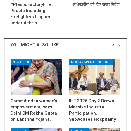
#PlasticFactoryFire :
अधिकारीयों को दिए सख्त निर्देश
People Including
Firefighters trapped
under debris
YOU MIGHT ALSO LIKE
All
NEW DELHI
NOIDA - GREATER NOIDA - YAMUNA EXPRESSWAY
Committed to women’s
IHE 2026 Day 2 Draws
empowerment, says
Massive Industry
Delhi CM Rekha Gupta
Participation,
on Lakshmi Yojana…
Showcases Hospitality…