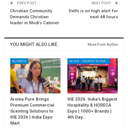
PREV POST
NEXT POST
Christian Community
Delhi is on high alert for
Demands Christian
next 48 hours
leader in Modi’s Cabinet
YOU MIGHT ALSO LIKE
More From Author
BUSINESS
NOIDA - GREATER NOIDA - YAMUNA EXPRESSWAY
Aroma Pure Brings
IHE 2026: India’s Biggest
Premium Commercial
Hospitality & HORECA
Scenting Solutions to
Expo | 1000+ Brands |
IHE 2026 | India Expo
4th Day…
Mart