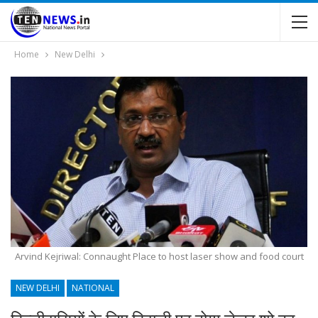
Home
New Delhi
Arvind Kejriwal: Connaught Place to host laser show and food court
NEW DELHI
NATIONAL