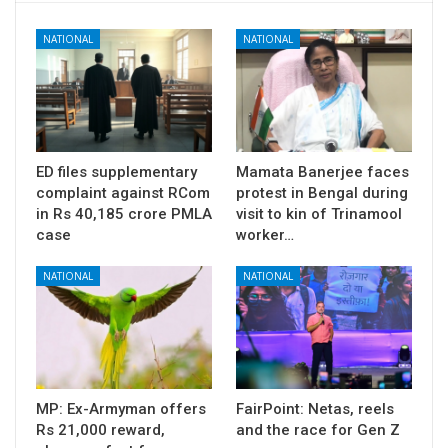
NATIONAL
NATIONAL
ED files supplementary
Mamata Banerjee faces
complaint against RCom
protest in Bengal during
in Rs 40,185 crore PMLA
visit to kin of Trinamool
case
worker…
NATIONAL
NATIONAL
MP: Ex-Armyman offers
FairPoint: Netas, reels
Rs 21,000 reward,
and the race for Gen Z