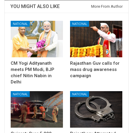
YOU MIGHT ALSO LIKE
More From Author
NATIONAL
NATIONAL
CM Yogi Adityanath
Rajasthan Guv calls for
meets PM Modi, BJP
mass drug awareness
chief Nitin Nabin in
campaign
Delhi
NATIONAL
NATIONAL