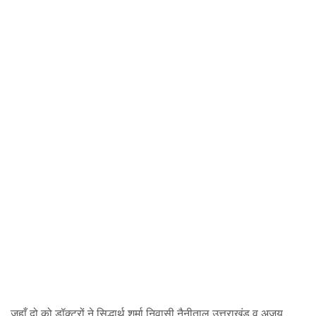
जहाँ दो को डॉक्टरों ने सिद्धार्थ शर्मा निवासी नैनीताल उत्तराखंड व अजय