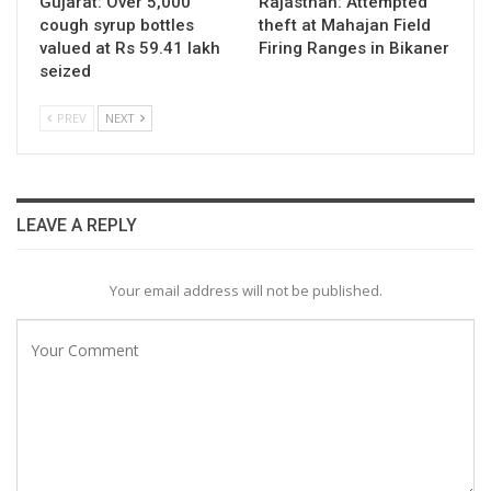
Gujarat: Over 5,000
Rajasthan: Attempted
cough syrup bottles
theft at Mahajan Field
valued at Rs 59.41 lakh
Firing Ranges in Bikaner
seized
PREV
NEXT
LEAVE A REPLY
Your email address will not be published.