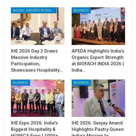
NOIDA - GREATER NOIDA - YAMUNA EXPRESSWAY
BUSINESS
IHE 2026 Day 2 Draws
APEDA Highlights India’s
Massive Industry
Organic Export Strength
Participation,
at BIOFACH INDIA 2026 |
Showcases Hospitality…
India…
BUSINESS
BUSINESS
IHE Expo 2026: India’s
IHE 2026: Sanjay Anand
Biggest Hospitality &
Highlights Pastry Queen
HORECA Expo | 1000+
India’s Mission to