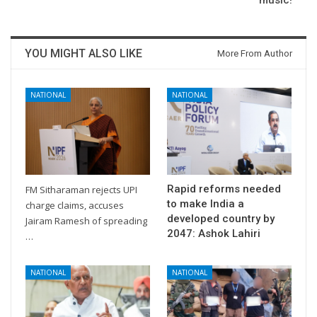
YOU MIGHT ALSO LIKE
More From Author
NATIONAL
NATIONAL
Rapid reforms needed
FM Sitharaman rejects UPI
to make India a
charge claims, accuses
developed country by
Jairam Ramesh of spreading
2047: Ashok Lahiri
…
NATIONAL
NATIONAL