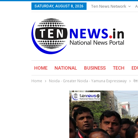
Ten News Network
A
SATURDAY, AUGUST 8, 2026
HOME
NATIONAL
BUSINESS
TECH
ED
Home
Noida - Greater Noida - Yamuna Expressway
देश