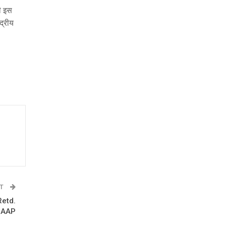
ी इस
ंद्रीय
ST
Retd.
g AAP