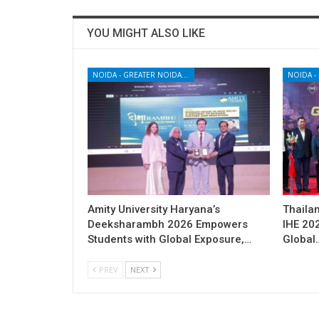
YOU MIGHT ALSO LIKE
NOIDA - GREATER NOIDA - YAMUNA EXPRESSWAY
Amity University Haryana’s
Thailan
Deeksharambh 2026 Empowers
IHE 20
Students with Global Exposure,…
Global
PREV
NEXT