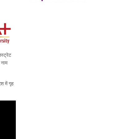
्ट्रेट
े नाम
श में गृह