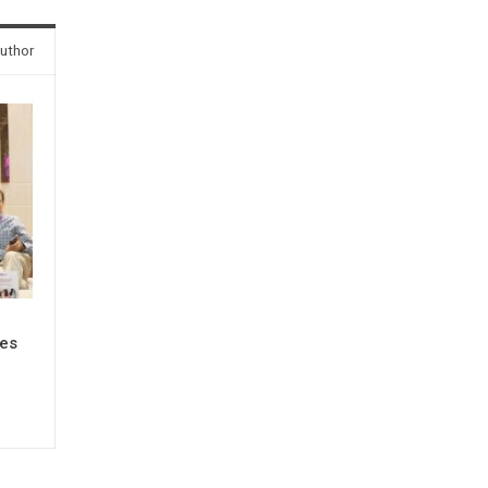
uthor
ses